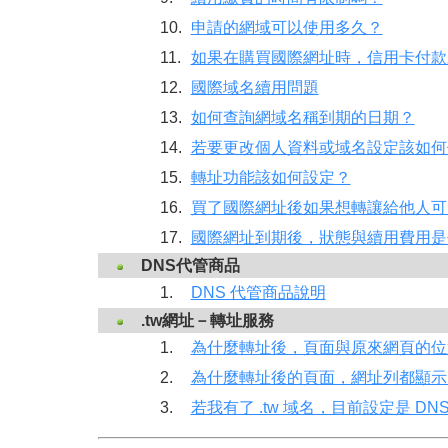
10.
申請的網域可以使用多久？
11.
如果在購買國際網址時，信用卡付款
12.
國際域名續用問題
13.
如何查詢網域名稱到期的日期？
14.
若要更改個人資料或域名設定該如何
15.
轉址功能該如何設定？
16.
買了國際網址後如果想轉讓給他人可
17.
國際網址到期後，狀態與續用費用是
DNS代管商品
1.
DNS 代管商品說明
.tw網址－轉址服務
1.
為什麼轉址後，頁面與原來網頁的位
2.
為什麼轉址後的頁面，網址列都顯示
3.
若我有了 .tw 域名，目前設定是 