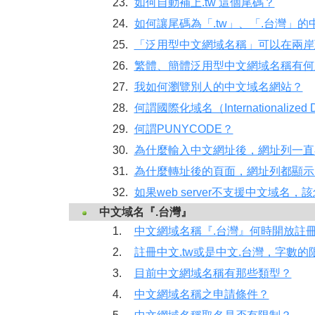
23.
如何自動補上.tw 這個尾碼？
24.
如何讓尾碼為「.tw」、「.台灣」
25.
「泛用型中文網域名稱」可以在兩岸
26.
繁體、簡體泛用型中文網域名稱有何
27.
我如何瀏覽別人的中文域名網站？
28.
何謂國際化域名（Internationalized
29.
何謂PUNYCODE？
30.
為什麼輸入中文網址後，網址列一直
31.
為什麼轉址後的頁面，網址列都顯示
32.
如果web server不支援中文域名，該怎
中文域名『.台灣』
1.
中文網域名稱『.台灣』何時開放註
2.
註冊中文.tw或是中文.台灣，字數的
3.
目前中文網域名稱有那些類型？
4.
中文網域名稱之申請條件？