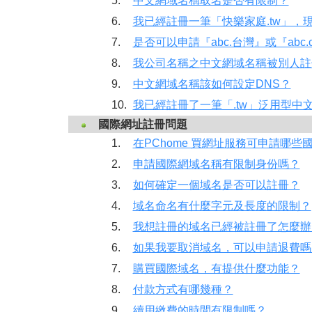
5.
中文網域名稱取名是否有限制？
6.
我已經註冊一筆「快樂家庭.tw」，
7.
是否可以申請『abc.台灣』或『abc.
8.
我公司名稱之中文網域名稱被別人註
9.
中文網域名稱該如何設定DNS？
10.
我已經註冊了一筆「.tw」泛用型中
國際網址註冊問題
1.
在PChome 買網址服務可申請哪些
2.
申請國際網域名稱有限制身份嗎？
3.
如何確定一個域名是否可以註冊？
4.
域名命名有什麼字元及長度的限制？
5.
我想註冊的域名已經被註冊了怎麼辦
6.
如果我要取消域名，可以申請退費嗎
7.
購買國際域名，有提供什麼功能？
8.
付款方式有哪幾種？
9.
續用繳費的時間有限制嗎？