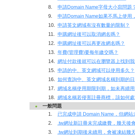
8.
申請Domain Name字母大小寫問題
9.
申請Domain Name如果不馬上
10.
申請英文網域有沒有數量的限制？
11.
申購網址後可以取消網名嗎？
12.
申購網址後可以再更改網名嗎？
13.
年費(管理費)要每年繳交嗎？
14.
網址付款後就可以在瀏覽器上找到我
15.
申請的中、英文網域可以使用多久？
16.
如何查詢中、英文網域名稱到期的日
17.
網域名稱使用期限到期，如未再續用
18.
網域名稱若侵害註冊商標，該如何處
一般問題
1.
已完成申請 Domain Name，但
2.
.tw網址新註冊未完成繳費，幾天後
3.
.tw網址到期後未續用，會被凍結幾