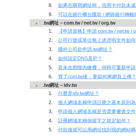
8.
如果在購買網址時，信用卡付款未成
9.
可以在銀行櫃台匯款 / 網路銀行轉帳
.tw網址－com.tw / net.tw / org.tw
1.
【申請資格】申請 com.tw / net.tw 
2.
公司行號或單位無上述證明文件如何
3.
國外公司欲申請.tw網址？
4.
如何設定DNS及IP？
5.
若未在期限內繳費，何時可重新申請
6.
買了com.tw後，要如何將網頁上傳
.tw網址－idv.tw
1.
什麼是idv.tw網址？
2.
個人網域名稱申請註冊之基本原則為
3.
申請個人網域名稱是否需要審查文件
4.
註冊網域名稱保留字之規定如何？
5.
付款後就可以用網址找到我的網站嗎