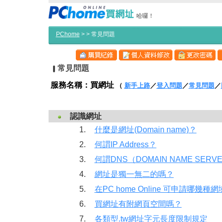
哈囉！
PChome
>
> 常見問題
常見問題
服務名稱：買網址
（
新手上路
／
登入問題
／
常見問題
／
認識網址
1.
什麼是網址(Domain name)？
2.
何謂IP Address？
3.
何謂DNS（DOMAIN NAME SERV
4.
網址是獨一無二的嗎？
5.
在PC home Online 可申請哪幾種
6.
買網址有附網頁空間嗎？
7.
各類型.tw網址字元長度限制規定