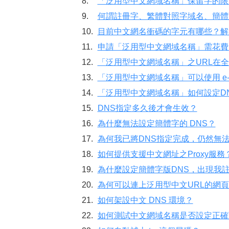
8.
「泛用型中文網域名稱」保留字的限
9.
何謂註冊字、繁體對照字域名、簡體
10.
目前中文網名衝碼的字元有哪些？解
11.
申請「泛用型中文網域名稱」需花費
12.
「泛用型中文網域名稱」之URL在
13.
「泛用型中文網域名稱」可以使用 e-mai
14.
「泛用型中文網域名稱」如何設定D
15.
DNS指定多久後才會生效？
16.
為什麼無法設定簡體字的 DNS？
17.
為何我已將DNS指定完成，仍然無法
18.
如何提供支援中文網址之Proxy服務
19.
為什麼設定簡體字版DNS，出現我
20.
為何可以連上泛用型中文URL的網
21.
如何架設中文 DNS 環境？
22.
如何測試中文網域名稱是否設定正確