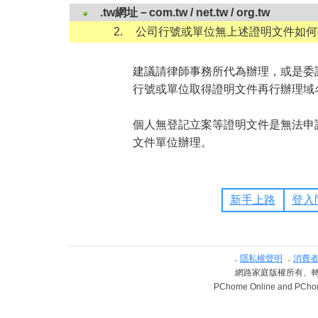
.tw網址－com.tw / net.tw / org.tw
2.
公司行號或單位無上述證明文件如何
建議請律師事務所代為辦理，或是委
行號或單位取得證明文件再行辦理域
個人無登記立案等證明文件是無法申請這
文件單位辦理。
新手上路
登入
．
隱私權聲明
．
消費
網路家庭版權所有、轉載必究 
PChome Online and PChome