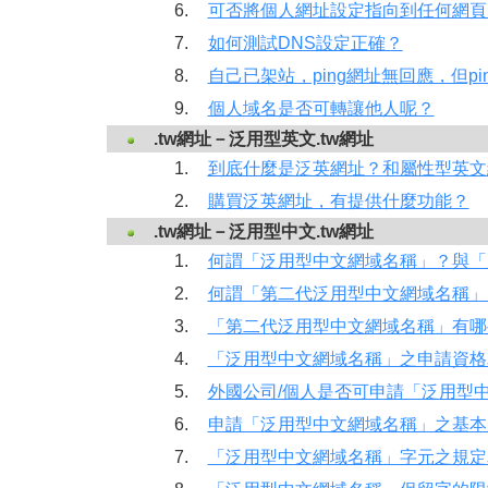
6.
可否將個人網址設定指向到任何網頁
7.
如何測試DNS設定正確？
8.
自己已架站，ping網址無回應，但pi
9.
個人域名是否可轉讓他人呢？
.tw網址－泛用型英文.tw網址
1.
到底什麼是泛英網址？和屬性型英文
2.
購買泛英網址，有提供什麼功能？
.tw網址－泛用型中文.tw網址
1.
何謂「泛用型中文網域名稱」？與「
2.
何謂「第二代泛用型中文網域名稱」
3.
「第二代泛用型中文網域名稱」有哪
4.
「泛用型中文網域名稱」之申請資格
5.
外國公司/個人是否可申請「泛用型
6.
申請「泛用型中文網域名稱」之基本
7.
「泛用型中文網域名稱」字元之規定