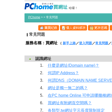
哈囉！
PChome
>
> 常見問題
常見問題
服務名稱：買網址
（
新手上路
／
登入問題
／
常見問題
／
認識網址
1.
什麼是網址(Domain name)？
2.
何謂IP Address？
3.
何謂DNS（DOMAIN NAME SERV
4.
網址是獨一無二的嗎？
5.
在PC home Online 可申請哪幾種
6.
買網址有附網頁空間嗎？
7.
各類型.tw網址字元長度限制規定