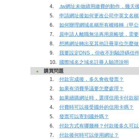
4.
.tw網址未做續用繳費的動作，幾天
5.
申請網址後如何更改公司中英文名稱
6.
如何辦理網域名稱所有權移轉（甲公
7.
原申請人離職無法再用原帳號，需要變
8.
想將網址轉出至其他註冊單位怎麼做
9.
我要設定DNS，但收不到驗證碼信
10.
國際域名之域名註冊人驗證說明
購買問題
1.
付款完成後，多久會收發票？
2.
如果有消費爭議要怎麼處理？
3.
如果續購網址時，選擇信用卡付款卻
4.
付費時可以接受國外的信用卡嗎？
5.
發票可以寄到國外嗎？
6.
付款方式有哪幾種？付款後多久可以
7.
付款後何時可以使用網址？