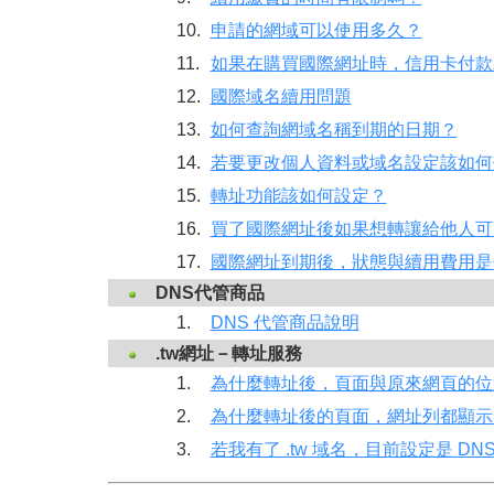
10.
申請的網域可以使用多久？
11.
如果在購買國際網址時，信用卡付款
12.
國際域名續用問題
13.
如何查詢網域名稱到期的日期？
14.
若要更改個人資料或域名設定該如何
15.
轉址功能該如何設定？
16.
買了國際網址後如果想轉讓給他人可
17.
國際網址到期後，狀態與續用費用是
DNS代管商品
1.
DNS 代管商品說明
.tw網址－轉址服務
1.
為什麼轉址後，頁面與原來網頁的位
2.
為什麼轉址後的頁面，網址列都顯示
3.
若我有了 .tw 域名，目前設定是 