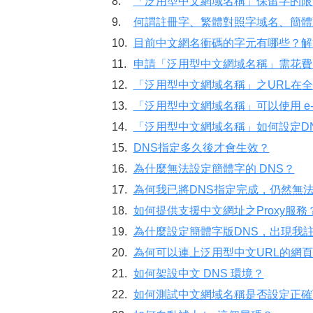
8.
「泛用型中文網域名稱」保留字的限
9.
何謂註冊字、繁體對照字域名、簡體
10.
目前中文網名衝碼的字元有哪些？解
11.
申請「泛用型中文網域名稱」需花費
12.
「泛用型中文網域名稱」之URL在
13.
「泛用型中文網域名稱」可以使用 e-mai
14.
「泛用型中文網域名稱」如何設定D
15.
DNS指定多久後才會生效？
16.
為什麼無法設定簡體字的 DNS？
17.
為何我已將DNS指定完成，仍然無法
18.
如何提供支援中文網址之Proxy服務
19.
為什麼設定簡體字版DNS，出現我
20.
為何可以連上泛用型中文URL的網
21.
如何架設中文 DNS 環境？
22.
如何測試中文網域名稱是否設定正確