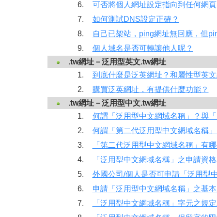
6.
可否將個人網址設定指向到任何網頁
7.
如何測試DNS設定正確？
8.
自己已架站，ping網址無回應，但pi
9.
個人域名是否可轉讓他人呢？
.tw網址－泛用型英文.tw網址
1.
到底什麼是泛英網址？和屬性型英文
2.
購買泛英網址，有提供什麼功能？
.tw網址－泛用型中文.tw網址
1.
何謂「泛用型中文網域名稱」？與「
2.
何謂「第二代泛用型中文網域名稱」
3.
「第二代泛用型中文網域名稱」有哪
4.
「泛用型中文網域名稱」之申請資格
5.
外國公司/個人是否可申請「泛用型
6.
申請「泛用型中文網域名稱」之基本
7.
「泛用型中文網域名稱」字元之規定