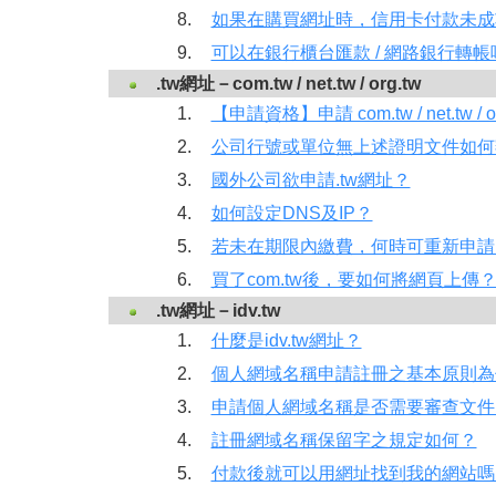
8.
如果在購買網址時，信用卡付款未成
9.
可以在銀行櫃台匯款 / 網路銀行轉帳
.tw網址－com.tw / net.tw / org.tw
1.
【申請資格】申請 com.tw / net.tw 
2.
公司行號或單位無上述證明文件如何
3.
國外公司欲申請.tw網址？
4.
如何設定DNS及IP？
5.
若未在期限內繳費，何時可重新申請
6.
買了com.tw後，要如何將網頁上傳
.tw網址－idv.tw
1.
什麼是idv.tw網址？
2.
個人網域名稱申請註冊之基本原則為
3.
申請個人網域名稱是否需要審查文件
4.
註冊網域名稱保留字之規定如何？
5.
付款後就可以用網址找到我的網站嗎