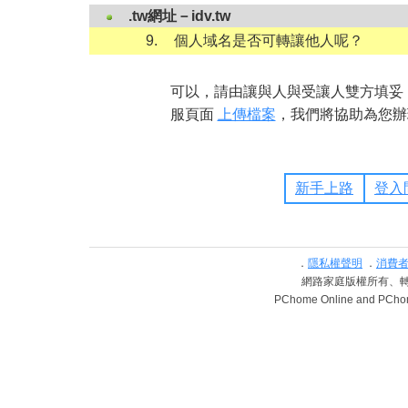
.tw網址－idv.tw
9.
個人域名是否可轉讓他人呢？
可以，請由讓與人與受讓人雙方填妥
服頁面
上傳檔案
，我們將協助為您
新手上路
登入
．
隱私權聲明
．
消費
網路家庭版權所有、轉載必究 
PChome Online and PChome