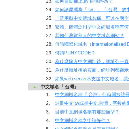
23.
如何自動補上.tw 這個尾碼？
24.
如何讓尾碼為「.tw」、「.台灣」
25.
「泛用型中文網域名稱」可以在兩岸
26.
繁體、簡體泛用型中文網域名稱有何
27.
我如何瀏覽別人的中文域名網站？
28.
何謂國際化域名（Internationalized
29.
何謂PUNYCODE？
30.
為什麼輸入中文網址後，網址列一直
31.
為什麼轉址後的頁面，網址列都顯示
32.
如果web server不支援中文域名，該怎
中文域名『.台灣』
1.
中文網域名稱『.台灣』何時開放註
2.
註冊中文.tw或是中文.台灣，字數的
3.
目前中文網域名稱有那些類型？
4.
中文網域名稱之申請條件？