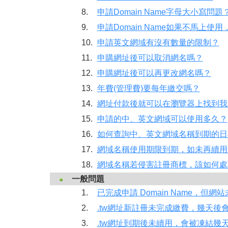
8.
申請Domain Name字母大小寫問題
9.
申請Domain Name如果不馬上
10.
申請英文網域有沒有數量的限制？
11.
申購網址後可以取消網名嗎？
12.
申購網址後可以再更改網名嗎？
13.
年費(管理費)要每年繳交嗎？
14.
網址付款後就可以在瀏覽器上找到我
15.
申請的中、英文網域可以使用多久？
16.
如何查詢中、英文網域名稱到期的日
17.
網域名稱使用期限到期，如未再續用
18.
網域名稱若侵害註冊商標，該如何處
一般問題
1.
已完成申請 Domain Name，但
2.
.tw網址新註冊未完成繳費，幾天後
3.
.tw網址到期後未續用，會被凍結幾