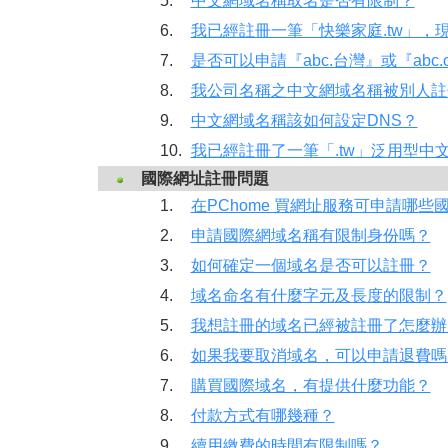
5.
中文網域名稱取名是否有限制？
6.
我已經註冊一筆「快樂家庭.tw」，
7.
是否可以申請『abc.台灣』或『abc.
8.
我公司名稱之中文網域名稱被別人註
9.
中文網域名稱該如何設定DNS？
10.
我已經註冊了一筆「.tw」泛用型中
國際網址註冊問題
1.
在PChome 買網址服務可申請哪些
2.
申請國際網域名稱有限制身份嗎？
3.
如何確定一個域名是否可以註冊？
4.
域名命名有什麼字元及長度的限制？
5.
我想註冊的域名已經被註冊了怎麼辦
6.
如果我要取消域名，可以申請退費嗎
7.
購買國際域名，有提供什麼功能？
8.
付款方式有哪幾種？
9.
續用繳費的時間有限制嗎？