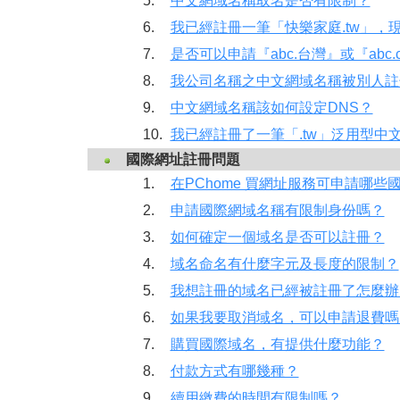
5.
中文網域名稱取名是否有限制？
6.
我已經註冊一筆「快樂家庭.tw」，
7.
是否可以申請『abc.台灣』或『abc.
8.
我公司名稱之中文網域名稱被別人註
9.
中文網域名稱該如何設定DNS？
10.
我已經註冊了一筆「.tw」泛用型中
國際網址註冊問題
1.
在PChome 買網址服務可申請哪些
2.
申請國際網域名稱有限制身份嗎？
3.
如何確定一個域名是否可以註冊？
4.
域名命名有什麼字元及長度的限制？
5.
我想註冊的域名已經被註冊了怎麼辦
6.
如果我要取消域名，可以申請退費嗎
7.
購買國際域名，有提供什麼功能？
8.
付款方式有哪幾種？
9.
續用繳費的時間有限制嗎？