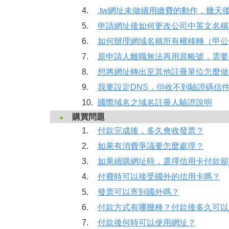
4.
.tw網址未做續用繳費的動作，幾天
5.
申請網址後如何更改公司中英文名稱
6.
如何辦理網域名稱所有權移轉（甲公
7.
原申請人離職無法再用原帳號，需要變
8.
想將網址轉出至其他註冊單位怎麼做
9.
我要設定DNS，但收不到驗證碼信
10.
國際域名之域名註冊人驗證說明
購買問題
1.
付款完成後，多久會收發票？
2.
如果有消費爭議要怎麼處理？
3.
如果續購網址時，選擇信用卡付款卻
4.
付費時可以接受國外的信用卡嗎？
5.
發票可以寄到國外嗎？
6.
付款方式有哪幾種？付款後多久可以
7.
付款後何時可以使用網址？