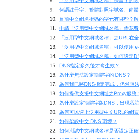
8.
「泛用型中文網域名稱」保留字的限
9.
何謂註冊字、繁體對照字域名、簡體
10.
目前中文網名衝碼的字元有哪些？解
11.
申請「泛用型中文網域名稱」需花費
12.
「泛用型中文網域名稱」之URL在
13.
「泛用型中文網域名稱」可以使用 e-mai
14.
「泛用型中文網域名稱」如何設定D
15.
DNS指定多久後才會生效？
16.
為什麼無法設定簡體字的 DNS？
17.
為何我已將DNS指定完成，仍然無法
18.
如何提供支援中文網址之Proxy服務
19.
為什麼設定簡體字版DNS，出現我
20.
為何可以連上泛用型中文URL的網
21.
如何架設中文 DNS 環境？
22.
如何測試中文網域名稱是否設定正確