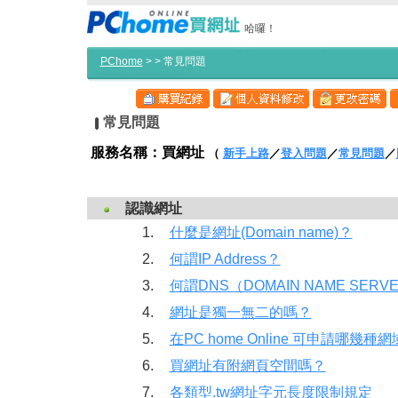
哈囉！
PChome
>
> 常見問題
常見問題
服務名稱：買網址
（
新手上路
／
登入問題
／
常見問題
／
認識網址
1.
什麼是網址(Domain name)？
2.
何謂IP Address？
3.
何謂DNS（DOMAIN NAME SERV
4.
網址是獨一無二的嗎？
5.
在PC home Online 可申請哪幾種
6.
買網址有附網頁空間嗎？
7.
各類型.tw網址字元長度限制規定