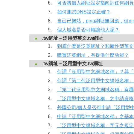
6.
可否將個人網址設定指向到任何網頁
7.
如何測試DNS設定正確？
8.
自己已架站，ping網址無回應，但pi
9.
個人域名是否可轉讓他人呢？
.tw網址－泛用型英文.tw網址
1.
到底什麼是泛英網址？和屬性型英文
2.
購買泛英網址，有提供什麼功能？
.tw網址－泛用型中文.tw網址
1.
何謂「泛用型中文網域名稱」？與「
2.
何謂「第二代泛用型中文網域名稱」
3.
「第二代泛用型中文網域名稱」有哪
4.
「泛用型中文網域名稱」之申請資格
5.
外國公司/個人是否可申請「泛用型
6.
申請「泛用型中文網域名稱」之基本
7.
「泛用型中文網域名稱」字元之規定