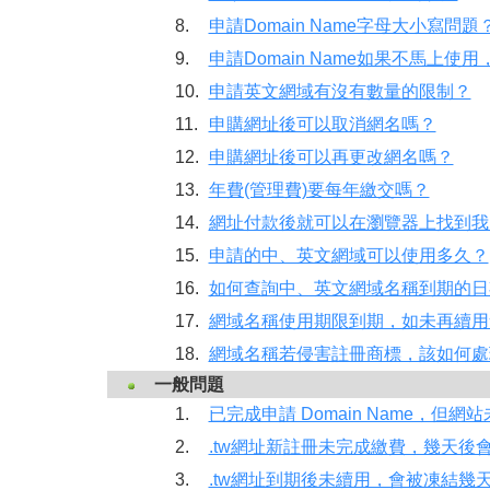
8.
申請Domain Name字母大小寫問題
9.
申請Domain Name如果不馬上
10.
申請英文網域有沒有數量的限制？
11.
申購網址後可以取消網名嗎？
12.
申購網址後可以再更改網名嗎？
13.
年費(管理費)要每年繳交嗎？
14.
網址付款後就可以在瀏覽器上找到我
15.
申請的中、英文網域可以使用多久？
16.
如何查詢中、英文網域名稱到期的日
17.
網域名稱使用期限到期，如未再續用
18.
網域名稱若侵害註冊商標，該如何處
一般問題
1.
已完成申請 Domain Name，但
2.
.tw網址新註冊未完成繳費，幾天後
3.
.tw網址到期後未續用，會被凍結幾