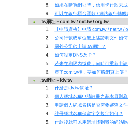
8.
如果在購買網址時，信用卡付款未成
9.
可以在銀行櫃台匯款 / 網路銀行轉帳
.tw網址－com.tw / net.tw / org.tw
1.
【申請資格】申請 com.tw / net.tw 
2.
公司行號或單位無上述證明文件如何
3.
國外公司欲申請.tw網址？
4.
如何設定DNS及IP？
5.
若未在期限內繳費，何時可重新申請
6.
買了com.tw後，要如何將網頁上傳
.tw網址－idv.tw
1.
什麼是idv.tw網址？
2.
個人網域名稱申請註冊之基本原則為
3.
申請個人網域名稱是否需要審查文件
4.
註冊網域名稱保留字之規定如何？
5.
付款後就可以用網址找到我的網站嗎