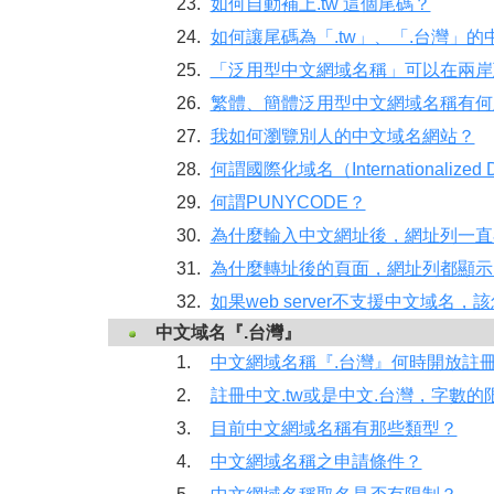
23.
如何自動補上.tw 這個尾碼？
24.
如何讓尾碼為「.tw」、「.台灣」
25.
「泛用型中文網域名稱」可以在兩岸
26.
繁體、簡體泛用型中文網域名稱有何
27.
我如何瀏覽別人的中文域名網站？
28.
何謂國際化域名（Internationalized
29.
何謂PUNYCODE？
30.
為什麼輸入中文網址後，網址列一直
31.
為什麼轉址後的頁面，網址列都顯示
32.
如果web server不支援中文域名，該怎
中文域名『.台灣』
1.
中文網域名稱『.台灣』何時開放註
2.
註冊中文.tw或是中文.台灣，字數的
3.
目前中文網域名稱有那些類型？
4.
中文網域名稱之申請條件？