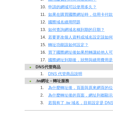
10.
申請的網域可以使用多久？
11.
如果在購買國際網址時，信用卡付款
12.
國際域名續用問題
13.
如何查詢網域名稱到期的日期？
14.
若要更改個人資料或域名設定該如何
15.
轉址功能該如何設定？
16.
買了國際網址後如果想轉讓給他人可
17.
國際網址到期後，狀態與續用費用是
DNS代管商品
1.
DNS 代管商品說明
.tw網址－轉址服務
1.
為什麼轉址後，頁面與原來網頁的位
2.
為什麼轉址後的頁面，網址列都顯示
3.
若我有了 .tw 域名，目前設定是 