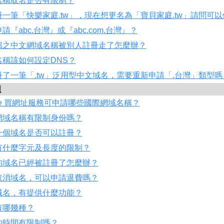
名稱取名是否有限制？
一筆「快樂家庭.tw」，現在想更名為「寶貝家庭.tw」請問可
『abc.台灣』或『abc.com.台灣』？
稱之中文網域名稱被別人註冊走了怎麼辦？
名稱該如何設定DNS？
了一筆「.tw」泛用型中文域名，需要重新申請「.台灣」類型嗎
題
me 買網址服務可申請哪些國際網域名稱？
網域名稱有限制身份嗎？
一個域名是否可以註冊？
有什麼字元及長度的限制？
的域名已經被註冊了怎麼辦？
取消域名，可以申請退費嗎？
域名，有提供什麼功能？
有哪幾種？
的時間有限制嗎？