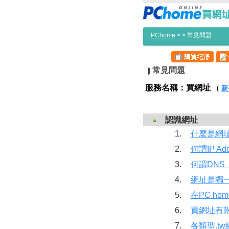
PChome
>
> 常見問題
常見問題
服務名稱：買網址
（
新
認識網址
1.
什麼是網址(
2.
何謂IP Ad
3.
何謂DNS（
4.
網址是獨
5.
在PC ho
6.
買網址有
7.
各類型.t