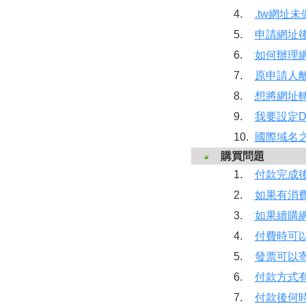
4.
.tw網址
5.
申請網址
6.
如何辦理
7.
原申請人離
8.
想將網址
9.
我要設定
10.
國際域名
購買問題
1.
付款完成
2.
如果有消
3.
如果續購
4.
付費時可
5.
發票可以
6.
付款方式
7.
付款後何