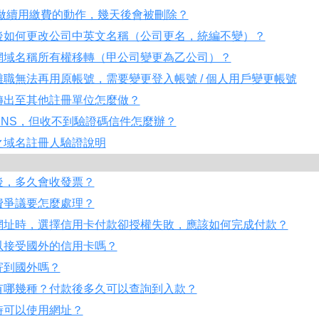
未做續用繳費的動作，幾天後會被刪除？
後如何更改公司中英文名稱（公司更名，統編不變）？
網域名稱所有權移轉（甲公司變更為乙公司）？
職無法再用原帳號，需要變更登入帳號 / 個人用戶變更帳號
轉出至其他註冊單位怎麼做？
DNS，但收不到驗證碼信件怎麼辦？
之域名註冊人驗證說明
後，多久會收發票？
費爭議要怎麼處理？
網址時，選擇信用卡付款卻授權失敗，應該如何完成付款？
以接受國外的信用卡嗎？
寄到國外嗎？
有哪幾種？付款後多久可以查詢到入款？
時可以使用網址？