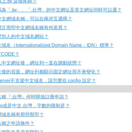
上.tw 這個尾碼？
為「.tw」、「.台灣」的中文網址及英文網址同時可以通？
中文網域名稱」可以在兩岸互通嗎？
體泛用型中文網域名稱有何差異？
覽別人的中文域名網站？
（Internationalized Domain Name：IDN）標準？
YCODE？
入中文網址後，網址列一直在跳動狀態？
址後的頁面，網址列都顯示固定網址而不會變化？
server不支援中文域名，該怎麼在 config 設定？
』
名稱『.台灣』何時開放註冊申請？
tw或是中文.台灣，字數的限制是？
網域名稱有那些類型？
名稱之申請條件？