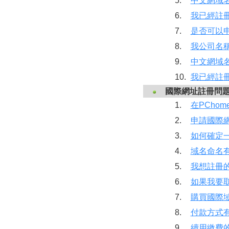
5.
中文網域
6.
我已經註冊
7.
是否可以申請
8.
我公司名
9.
中文網域
10.
我已經註冊
國際網址註冊問
1.
在PCho
2.
申請國際
3.
如何確定
4.
域名命名
5.
我想註冊
6.
如果我要
7.
購買國際
8.
付款方式
9.
續用繳費