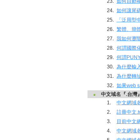
23.
如何自動補
24.
如何讓尾碼
25.
「泛用型
26.
繁體、簡
27.
我如何瀏
28.
何謂國際化域名
29.
何謂PUN
30.
為什麼輸
31.
為什麼轉
32.
如果web 
中文域名『.台灣
1.
中文網域
2.
註冊中文.
3.
目前中文
4.
中文網域