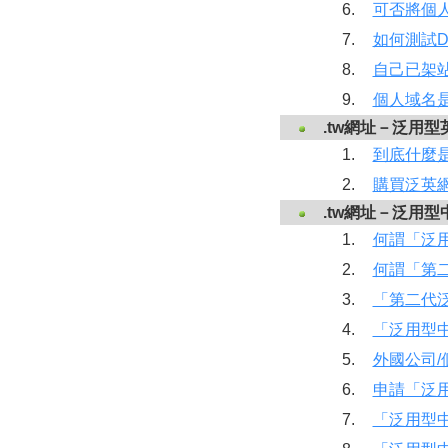
6.
可否將個
7.
如何測試D
8.
自己已架站
9.
個人域名
.tw網址－泛用型
1.
到底什麼
2.
購買泛英
.tw網址－泛用型
1.
何謂「泛
2.
何謂「第
3.
「第二代
4.
「泛用型
5.
外國公司
6.
申請「泛
7.
「泛用型