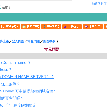
加值服務首
哈囉！
手上路
／
登入問題
／
常見問題
／
圖例教學
）
常見問題
Domain name)？
dress？
DOMAIN NAME SERVER）？
一無二的嗎？
me Online 可申請哪幾種網域名稱？
附網頁空間嗎？
w網址字元長度限制規定