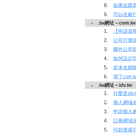
8.
如果在購
9.
可以在銀行
.tw網址－com.tw / 
1.
【申請資格】申
2.
公司行號
3.
國外公司欲
4.
如何設定D
5.
若未在期
6.
買了com
.tw網址－idv.tw
1.
什麼是idv
2.
個人網域
3.
申請個人
4.
註冊網域
5.
付款後就